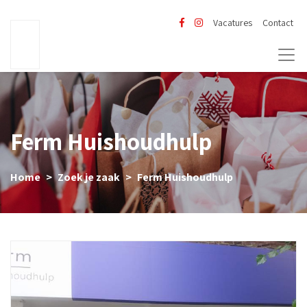
Vacatures
Contact
Ferm Huishoudhulp
Home
Zoek je zaak
Ferm Huishoudhulp