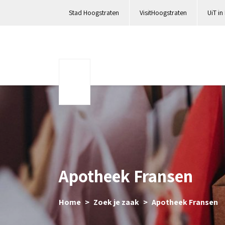
Stad Hoogstraten
VisitHoogstraten
UiT in
Apotheek Fransen
Home
Zoek je zaak
Apotheek Fransen